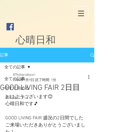
心晴日和
記事
全ての記事
87koharubiyori
全ての記事
2024年9月9日
読了時間: 1分
GOOD LIVING FAIR 2日目
今すぐ始める
おはようございます😊
コミュニティ
心晴日和です🎵
GOOD LIVING FAIR 盛況の2日間でした
ご来場いただきありがとうございまし