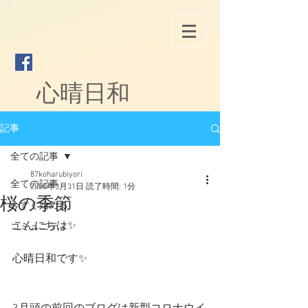
心晴日和
記事
全ての記事
87koharubiyori
全ての記事
2020年3月31日
読了時間: 1分
桜の季節
今すぐ始める
こんにちは✨
コミュニティ
心晴日和です✨