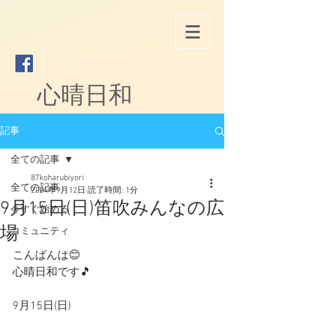
心晴日和
記事
全ての記事
87koharubiyori
全ての記事
2024年9月12日
読了時間: 1分
9月15日(日)笛吹みんなの広
今すぐ始める
場
コミュニティ
こんばんは😊
心晴日和です🎵
9月15日(日)