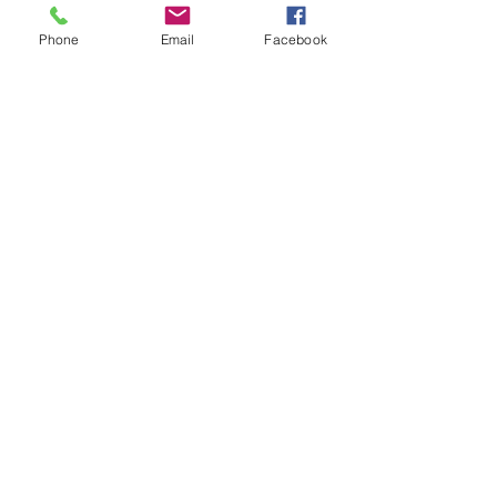
Phone
Email
Facebook
コメント
オーダーのご紹介
コメントを追加…
道の駅とよとみ