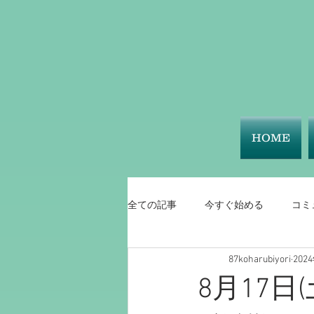
HOME
全ての記事
今すぐ始める
コミ
87koharubiyori
202
8月17