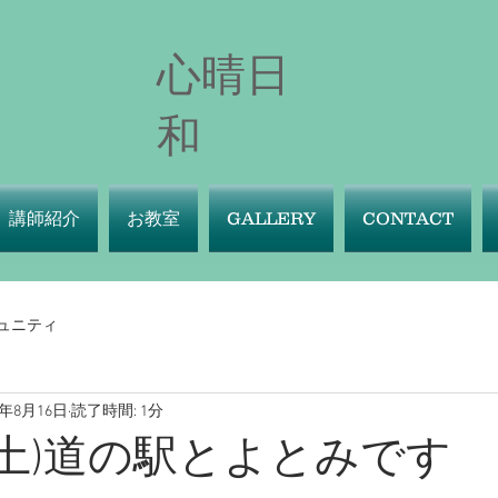
心晴日
和
講師紹介
お教室
GALLERY
CONTACT
ュニティ
4年8月16日
読了時間: 1分
日(土)道の駅とよとみです