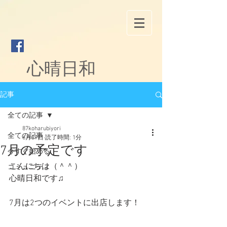
心晴日和
記事
全ての記事
87koharubiyori
全ての記事
6月29日
読了時間: 1分
7月の予定です
今すぐ始める
こんにちは（＾＾）
コミュニティ
心晴日和です♫
7月は2つのイベントに出店します！