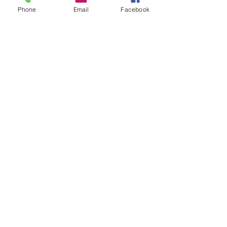
Phone
Email
Facebook
コメント
オーダーのご紹介
コメントを追加…
道の駅とよとみ
とうございまし