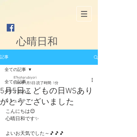
心晴日和
記事
全ての記事
87koharubiyori
全ての記事
2025年5月5日
読了時間: 1分
5月5日こどもの日WSあり
今すぐ始める
がとうございました
コミュニティ
こんにちは😊
心晴日和です✨️
よいお天気でした～🎵🎵🎵