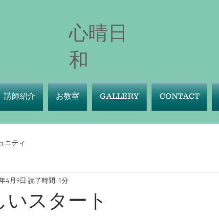
心晴日
和
講師紹介
お教室
GALLERY
CONTACT
ュニティ
9年4月9日
読了時間: 1分
しいスタート