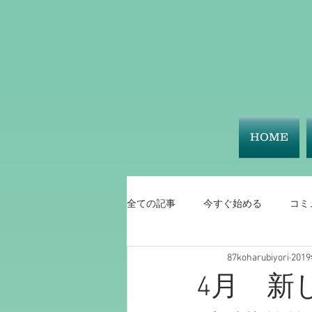
HOME
全ての記事
今すぐ始める
コミ
87koharubiyori
201
4月 新