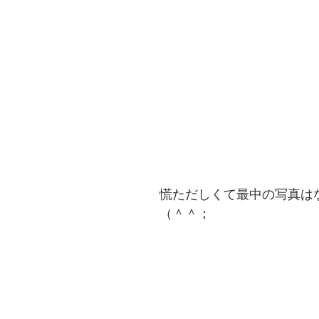
慌ただしくて最中の写真は
（＾＾；