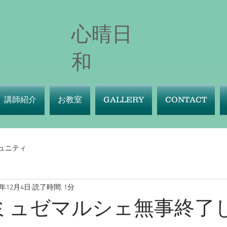
心晴日
和
講師紹介
お教室
GALLERY
CONTACT
ュニティ
2年12月4日
読了時間: 1分
日ミュゼマルシェ無事終了