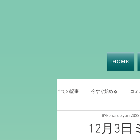
HOME
全ての記事
今すぐ始める
コミ
87koharubiyori
202
12月3