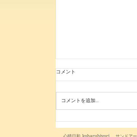
コメント
8月の予定です
コメントを追加…
​心晴日和
koharubiyori
サンドアー