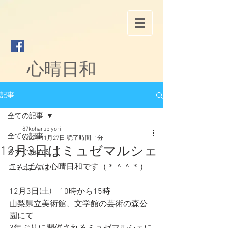
心晴日和
記事
全ての記事
87koharubiyori
全ての記事
2022年11月27日
読了時間: 1分
12月3日はミュゼマルシェ
今すぐ始める
こんばんは心晴日和です（＊＾＾＊）
コミュニティ
12月3日(土)　10時から15時
山梨県立美術館、文学館の芸術の森公
園にて