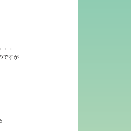
・・・
のですが
も