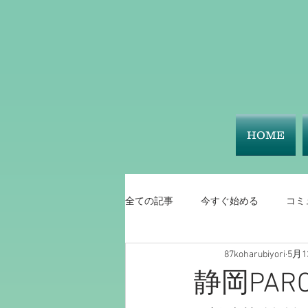
HOME
全ての記事
今すぐ始める
コミ
87koharubiyori
5月1
静岡PA