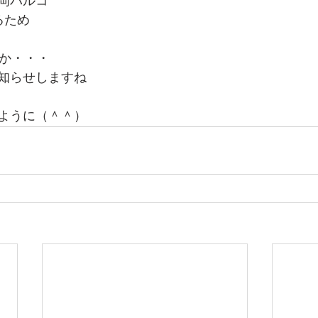
岡パルコ
るため
うか・・・
知らせしますね
ように（＾＾）