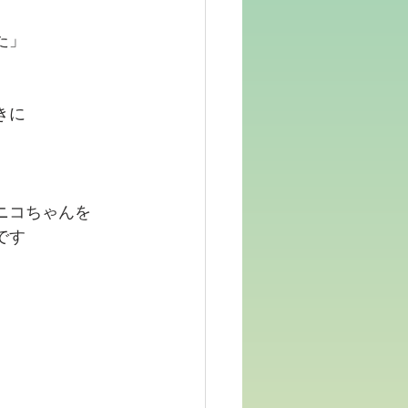
た」
きに
ニコちゃんを
です