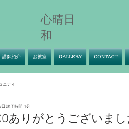
心晴日
和
講師紹介
お教室
GALLERY
CONTACT
ュニティ
3日
読了時間: 1分
RCOありがとうございまし