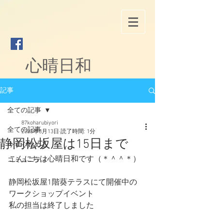
心晴日和
記事
全ての記事
87koharubiyori
全ての記事
2023年8月13日
読了時間: 1分
静岡松坂屋は15日まで
今すぐ始める
こんにちは心晴日和です（＊＾＾＊）
コミュニティ
静岡松坂屋1階葵テラスにて開催中の
ワークショップイベント
私の担当は終了しました