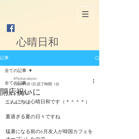
心晴日和
記事
全ての記事
87koharubiyori
全ての記事
2022年8月1日
読了時間: 1分
開店祝いに
今すぐ始める
こんにちは心晴日和です（＊＾＾＊）
コミュニティ
夏過ぎる夏の日々ですね
猛暑になる前の6月友人が韓国カフェを