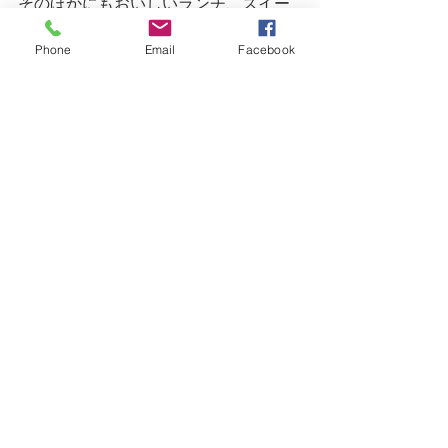
そのほかにもおいしいランチ、スイー
ツなどありますから
Phone
Email
Facebook
お近くにいった際は行ってみてくださ
いね
甲府市中央2-14-6
ONOストーンビル
11：30～18：00
日曜、月曜日が定休日です
城東通り、岡島百貨店近く
メガネスーパーとなり
駐車場はありませんので近くのコイン
パーキングを
ご利用ください