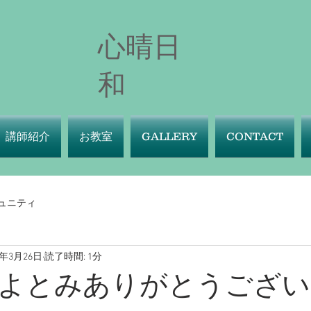
心晴日
和
講師紹介
お教室
GALLERY
CONTACT
ュニティ
5年3月26日
読了時間: 1分
よとみありがとうござい