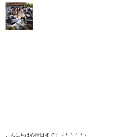
こんにちは心晴日和です（＊＾＾＊）