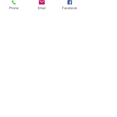
ったのが印象的でした
Phone
Email
Facebook
静岡、またお邪魔させてください
ね！！
ありがとうございました♫
すべて表示
最新記事