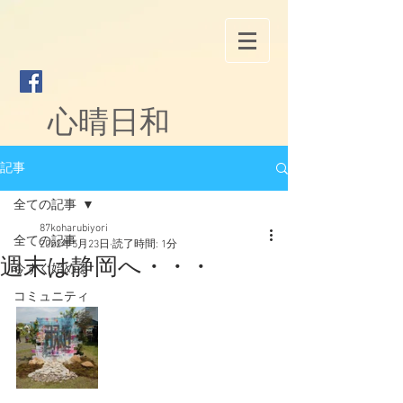
心晴日和
記事
全ての記事
87koharubiyori
全ての記事
2022年5月23日
読了時間: 1分
週末は静岡へ・・・
今すぐ始める
コミュニティ