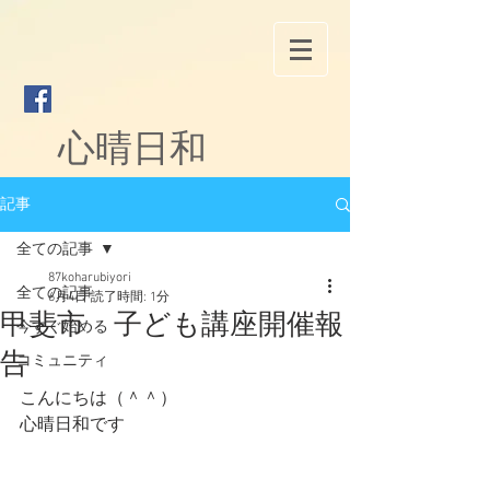
心晴日和
記事
全ての記事
87koharubiyori
全ての記事
6月4日
読了時間: 1分
甲斐市 子ども講座開催報
今すぐ始める
告
コミュニティ
こんにちは（＾＾）
心晴日和です