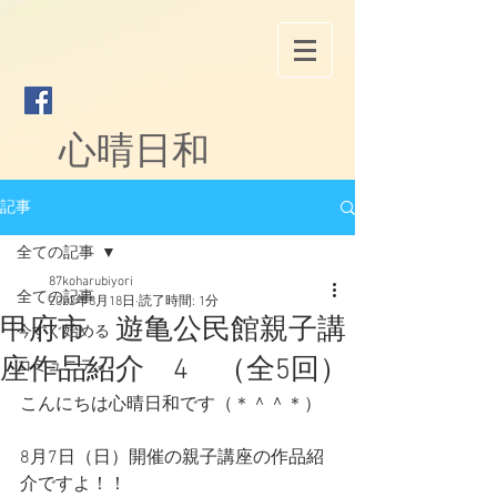
心晴日和
記事
全ての記事
87koharubiyori
全ての記事
2022年8月18日
読了時間: 1分
甲府市 遊亀公民館親子講
今すぐ始める
座作品紹介 4 （全5回）
コミュニティ
こんにちは心晴日和です（＊＾＾＊）
8月7日（日）開催の親子講座の作品紹
介ですよ！！