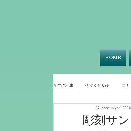
HOME
全ての記事
今すぐ始める
コミ
87koharubiyori
202
彫刻サン