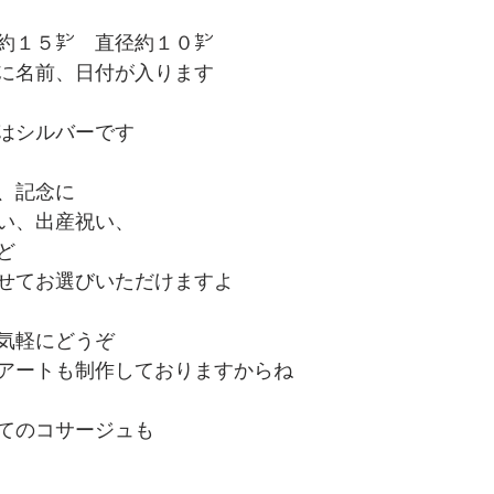
約１５㌢　直径約１０㌢
に名前、日付が入ります
はシルバーです
、記念に
い、出産祝い、
ど
せてお選びいただけますよ
気軽にどうぞ
アートも制作しておりますからね
てのコサージュも