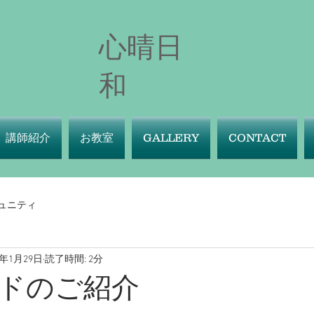
心晴日
和
講師紹介
お教室
GALLERY
CONTACT
ュニティ
1年1月29日
読了時間: 2分
ドのご紹介