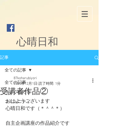
心晴日和
記事
全ての記事
87koharubiyori
全ての記事
2021年12月1日
読了時間: 1分
受講者作品②
今すぐ始める
おはようございます
コミュニティ
心晴日和です（＊＾＾＊）
自主企画講座の作品紹介です