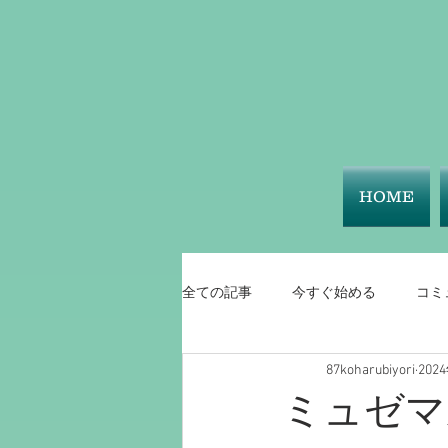
HOME
全ての記事
今すぐ始める
コミ
87koharubiyori
202
ミュゼマ