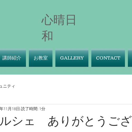
心晴日
和
講師紹介
お教室
GALLERY
CONTACT
ュニティ
4年11月18日
読了時間: 1分
ルシェ ありがとうご