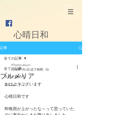
心晴日和
記事
全ての記事
87koharubiyori
全ての記事
2018年7月6日
読了時間: 1分
プルメリア
今すぐ始める
おはようございます
コミュニティ
心晴日和です
昨晩雨が上がったな～って思っていた