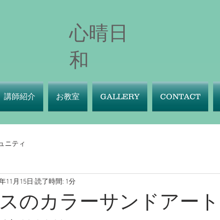
心晴日
和
講師紹介
お教室
GALLERY
CONTACT
ュニティ
2年11月15日
読了時間: 1分
スのカラーサンドアート