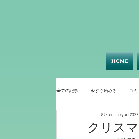
HOME
全ての記事
今すぐ始める
コミ
87koharubiyori
202
クリスマ