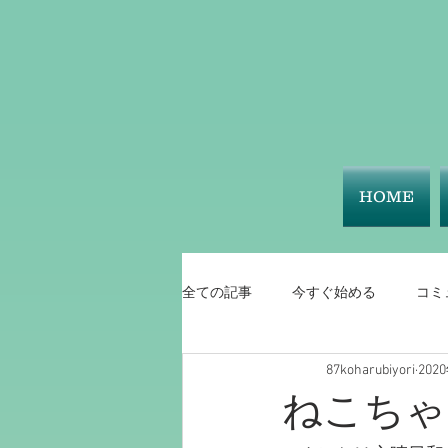
HOME
全ての記事
今すぐ始める
コミ
87koharubiyori
202
ねこちゃ