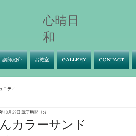
心晴日
和
講師紹介
お教室
GALLERY
CONTACT
ュニティ
0年10月29日
読了時間: 1分
んカラーサンド