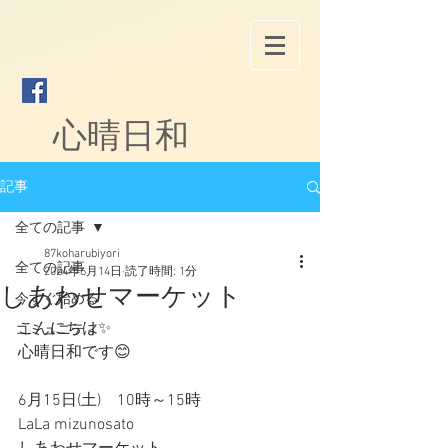
心晴日和
記事
全ての記事
87koharubiyori
全ての記事
2024年6月14日
読了時間: 1分
しあわせマーケット
今すぐ始める
こんにちは✨
コミュニティ
心晴日和です😊
6月15日(土)　10時～15時
LaLa mizunosato