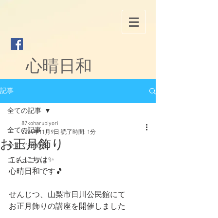
心晴日和
記事
全ての記事
87koharubiyori
全ての記事
2024年11月9日
読了時間: 1分
お正月飾り
今すぐ始める
こんにちは✨
コミュニティ
心晴日和です🎵
せんじつ、山梨市日川公民館にて
お正月飾りの講座を開催しました